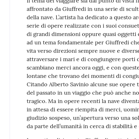
Il tema del viaggiare sia dal punto di vista f
affrontato da Giuffredi in una serie di scul
della nave. L’artista ha dedicato a questo a
serie di opere realizzate con i suoi consue
di grandi dimensioni oppure quasi oggetti
ad un tema fondamentale per Giuffredi che
vita verso direzioni sempre nuove e diverse
attraversare i mari e di congiungere porti di
scambiano merci ancora oggi, e con quest
lontane che trovano dei momenti di congiu
Citando Alberto Savinio alcune sue opere t
del passato in un viaggio che può anche n
tragico. Ma in opere recenti la nave diven
in attesa di essere riempita di merci, uomi
giudizio sospeso, un’apertura verso una so
da parte dell’umanità in cerca di stabilità 