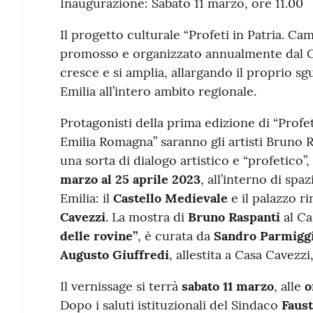
Inaugurazione: Sabato 11 marzo, ore 11.00
Il progetto culturale “Profeti in Patria. Ca
promosso e organizzato annualmente dal 
cresce e si amplia, allargando il proprio s
Emilia all’intero ambito regionale.
Protagonisti della prima edizione di “Profet
Emilia Romagna” saranno gli artisti Bruno R
una sorta di dialogo artistico e “profetico”
marzo al 25 aprile 2023
, all’interno di sp
Emilia: il
Castello Medievale
e il palazzo 
Cavezzi
. La mostra di
Bruno Raspanti
al Ca
delle rovine”
, è curata da
Sandro Parmigg
Augusto Giuffredi
, allestita a Casa Cavezz
Il vernissage si terrà
sabato 11 marzo
, alle
o
Dopo i saluti istituzionali del Sindaco
Faust