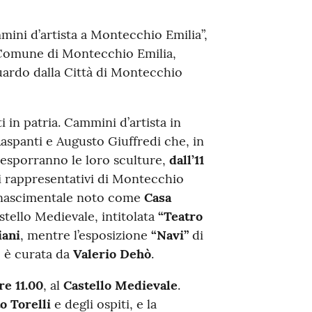
mmini d’artista a Montecchio Emilia”,
Comune di Montecchio Emilia,
guardo dalla Città di Montecchio
i in patria. Cammini d’artista in
aspanti e Augusto Giuffredi che, in
, esporranno le loro sculture,
dall’11
azi rappresentativi di Montecchio
rinascimentale noto come
Casa
stello Medievale, intitolata
“Teatro
iani
, mentre l’esposizione
“Navi”
di
i, è curata da
Valerio Dehò
.
re 11.00
, al
Castello Medievale
.
o Torelli
e degli ospiti, e la