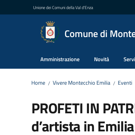
Vai al contenuto
Vai alla navigazione
Vai al footer
Unione dei Comuni della Val d'Enza
Comune di Monte
Amministrazione
Novità
Servi
Home
Vivere Montecchio Emilia
Eventi
/
/
Salta al contenuto
PROFETI IN PATR
d’artista in Emil