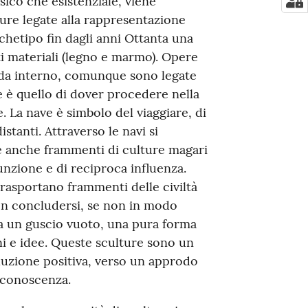
isico che esistenziale, viene
ture legate alla rappresentazione
rchetipo fin dagli anni Ottanta una
ti materiali (legno e marmo). Opere
 da interno, comunque sono legate
 è quello di dover procedere nella
. La nave è simbolo del viaggiare, di
stanti. Attraverso le navi si
e anche frammenti di culture magari
nzione e di reciproca influenza.
rasportano frammenti delle civiltà
on concludersi, se non in modo
ta un guscio vuoto, una pura forma
ni e idee. Queste sculture sono un
luzione positiva, verso un approdo
e conoscenza.